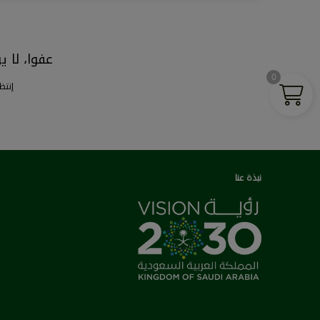
عفوا، لا 
0
إنتظ
نبذة عنا