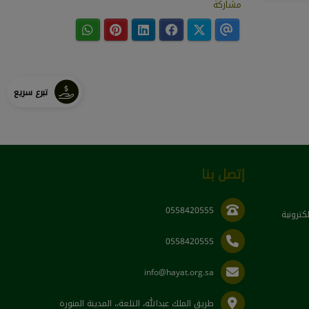
مشاركة
تبرع سريع
إتصل بنا
0558420555
لكترونية
0558420555
info@hayat.org.sa
طريق الملك عبدالله، التلعة،، المدينة المنورة