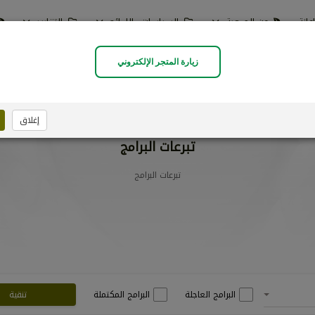
انة
عن الجمعية
السياسات واللوائح
التقارير
للجان
التطوع
قياس الرضا
البرامج والخدمات الصح
زيارة المتجر الإلكتروني
الحساب
إغلاق
تبرعات البرامج
تبرعات البرامج
البرامج العاجلة
البرامج المكتملة
تنقية