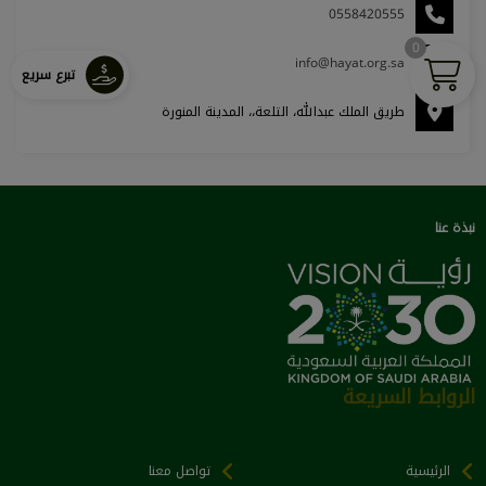
0558420555
0
info@hayat.org.sa
تبرع سريع
طريق الملك عبدالله، التلعة،، المدينة المنورة
نبذة عنا
الروابط السريعة
الرئيسية
تواصل معنا